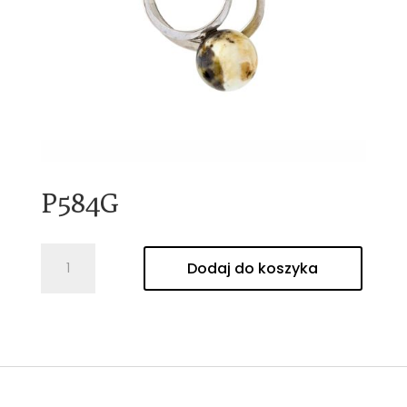
P584G
ilość
Dodaj do koszyka
P584G