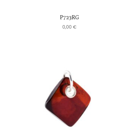
P723RG
0,00
€