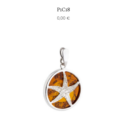
P1C18
0,00
€