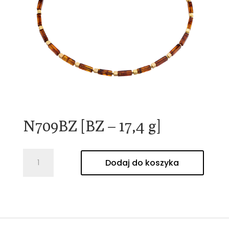
N709BZ [BZ – 17,4 g]
ilość
Dodaj do koszyka
N709BZ
[BZ
-
17,4
g]