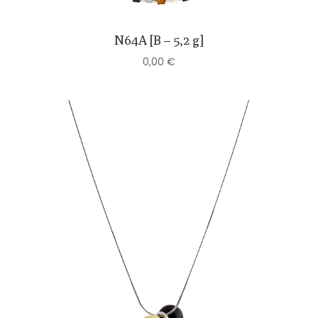
N64A [B – 5,2 g]
0,00
€