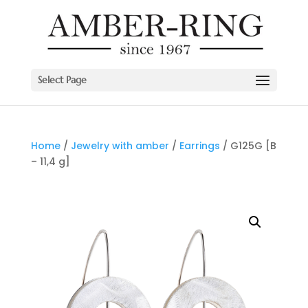
Select Page
Home
/
Jewelry with amber
/
Earrings
/ G125G [B
– 11,4 g]