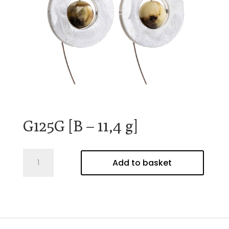
G125G [B – 11,4 g]
G125G
Add to basket
[B
-
11,4
g]
quantity