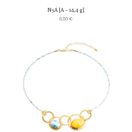
N5A [A – 14,4 g]
0,00
€