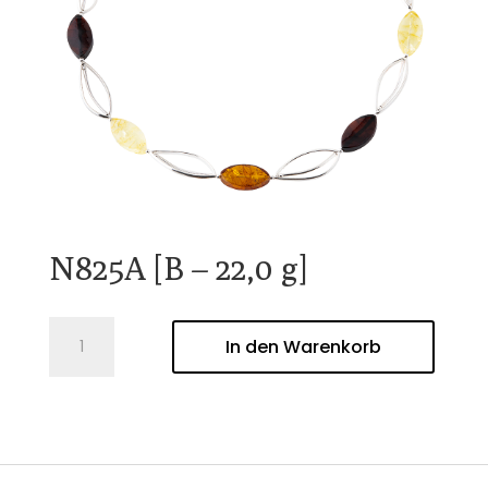
N825A [B – 22,0 g]
N825A
In den Warenkorb
[B
-
22,0
g]
Menge